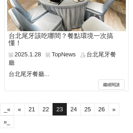
台北尾牙該吃哪間？餐點環境一次搞
懂！
2025.1.28
TopNews
台北尾牙餐
廳
台北尾牙餐廳...
繼續閱讀
_«
«
21
22
23
24
25
26
»
»_