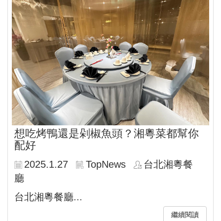
想吃烤鴨還是剁椒魚頭？湘粵菜都幫你
配好
2025.1.27
TopNews
台北湘粵餐
廳
台北湘粵餐廳...
繼續閱讀