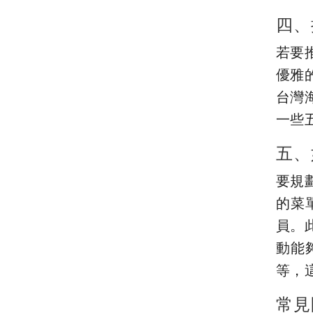
四、
若要
優雅
台灣
一些
五、
要規
的菜
員。
動能
等，
常見