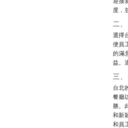
迎接
度，
二、
選擇
便員
的滿
益。
三、
台北
餐廳
勝。
和新
和員