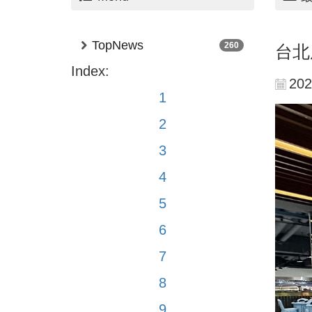
TopNews
260
台北
Index:
202
1
2
3
4
5
6
7
8
9