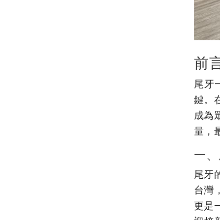
前
尾牙
鍵。
成為
量，
一、
尾牙
台灣
更是