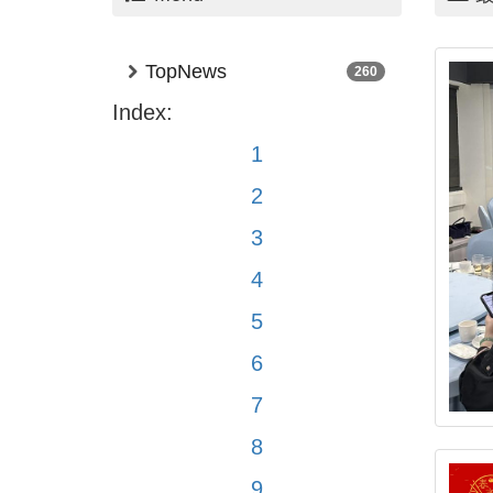
TopNews
260
Index:
1
2
3
4
5
6
7
8
9