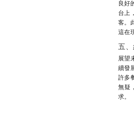
良好
台上
客。
這在
五、
展望
續發
許多
無疑
求。