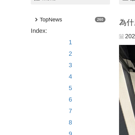
TopNews
260
為什
Index:
202
1
2
3
4
5
6
7
8
9