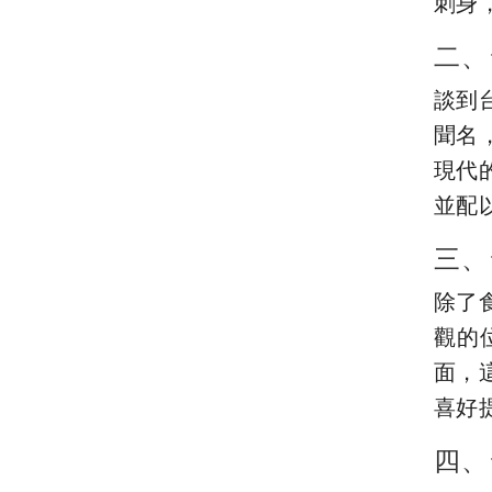
刺身
二、
談到
聞名
現代
並配
三、
除了
觀的
面，
喜好
四、