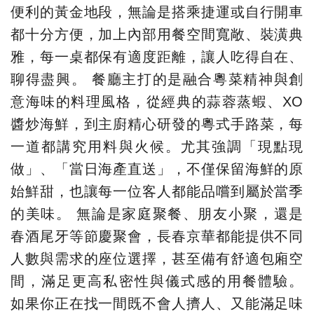
便利的黃金地段，無論是搭乘捷運或自行開車
都十分方便，加上內部用餐空間寬敞、裝潢典
雅，每一桌都保有適度距離，讓人吃得自在、
聊得盡興。 餐廳主打的是融合粵菜精神與創
意海味的料理風格，從經典的蒜蓉蒸蝦、XO
醬炒海鮮，到主廚精心研發的粵式手路菜，每
一道都講究用料與火候。尤其強調「現點現
做」、「當日海產直送」，不僅保留海鮮的原
始鮮甜，也讓每一位客人都能品嚐到屬於當季
的美味。 無論是家庭聚餐、朋友小聚，還是
春酒尾牙等節慶聚會，長春京華都能提供不同
人數與需求的座位選擇，甚至備有舒適包廂空
間，滿足更高私密性與儀式感的用餐體驗。
如果你正在找一間既不會人擠人、又能滿足味