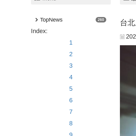
TopNews
260
台北
Index:
202
1
2
3
4
5
6
7
8
9