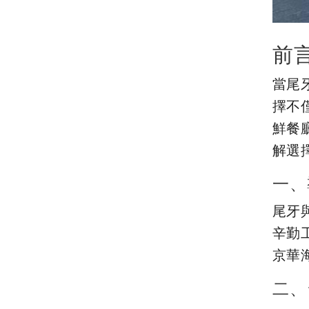
前
當尾
擇不
鮮餐
解選
一、
尾牙
辛勤
京華
二、