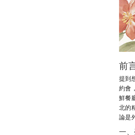
前
提到
約會
鮮餐
北的
論是
一、