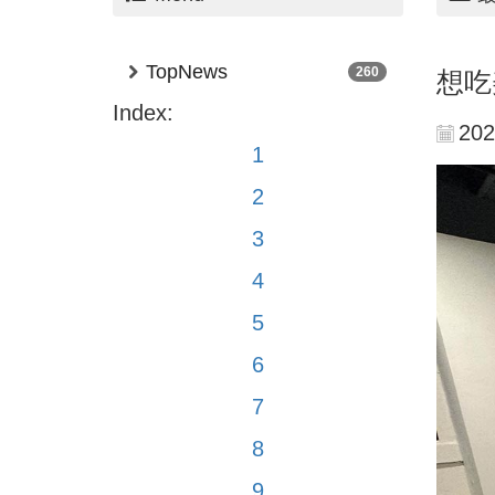
TopNews
260
想吃
Index:
202
1
2
3
4
5
6
7
8
9