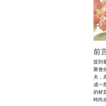
前
提到
聚會
夫，
成一
的材
時尚