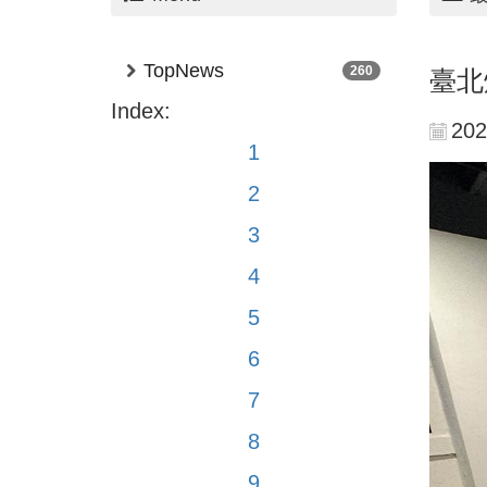
TopNews
260
臺北
Index:
202
1
2
3
4
5
6
7
8
9