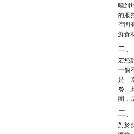
嚐到
的服
空間
鮮食
二、
若您
一個
是「
餐。
圈，
三、
對於