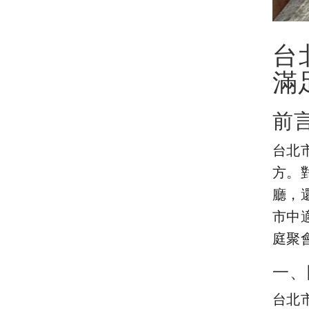
台
滿
前
台北
方。
廳，
市中
庭聚
一、
台北