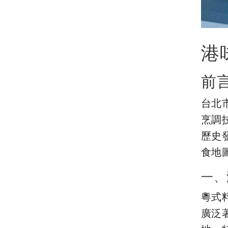
港
前
台北
烹調
歷史
食地
一、
粵式
廣泛