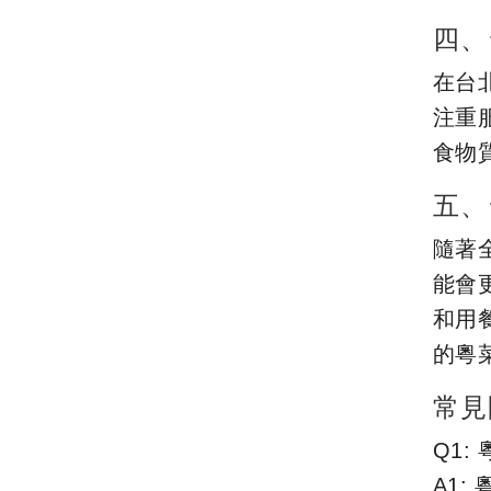
四、
在台
注重
食物
五、
隨著
能會
和用
的粵
常見
Q1
A1