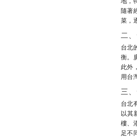
地，
隨著
菜，
二、
台北
衡。
此外
用台
三、
台北
以其
樓、
足不