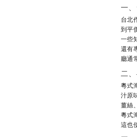
一、
台北
到平
一些
還有
廳通
二、
粵式
汁原
薑絲
粵式
這也