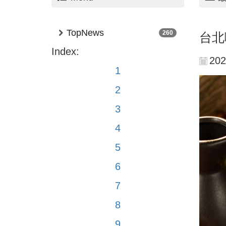
TopNews
260
台北
Index:
202
1
2
3
4
5
6
7
8
9