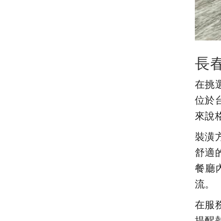
長
在挑
位於
來說
裝潢
舒適
餐廳
流。
在服
提醒