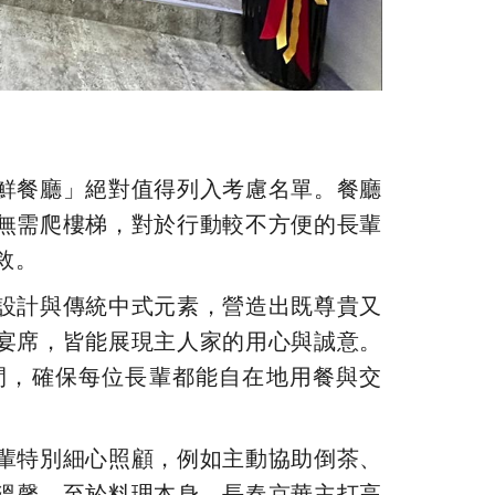
鮮餐廳」絕對值得列入考慮名單。餐廳
無需爬樓梯，對於行動較不方便的長輩
敘。
設計與傳統中式元素，營造出既尊貴又
宴席，皆能展現主人家的用心與誠意。
間，確保每位長輩都能自在地用餐與交
輩特別細心照顧，例如主動協助倒茶、
溫馨。至於料理本身，長春京華主打高