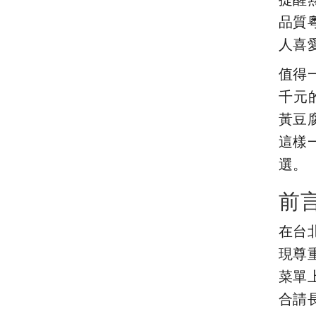
品質
人喜
值得
千元
黃豆
這樣
選。
前
在台
現尊
菜單
合請