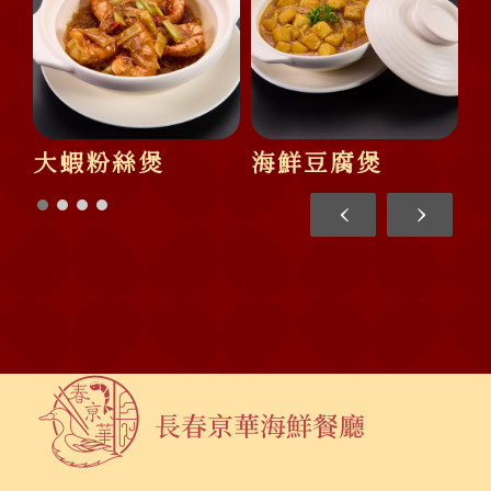
大蝦粉絲煲
海鮮豆腐煲
‹
›