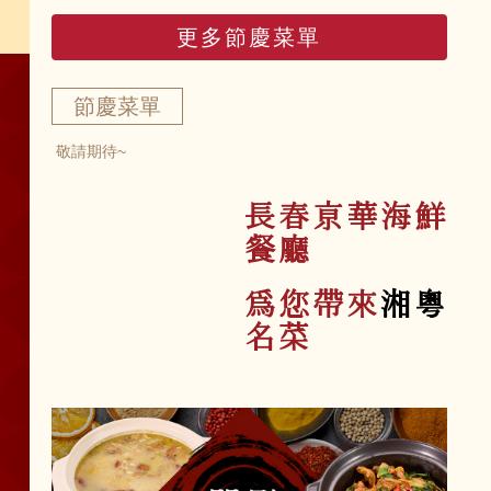
更多節慶菜單
節慶菜單
敬請期待~
長春亰華海鮮
餐廳
為您帶來
湘粵
名菜