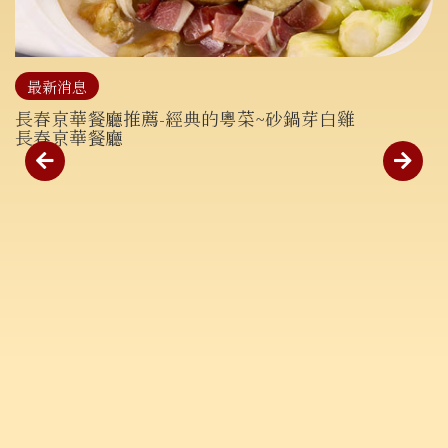
最新消息
長春亰華餐廳推薦-經典的粵菜~砂鍋芽白雞
長春亰華餐廳