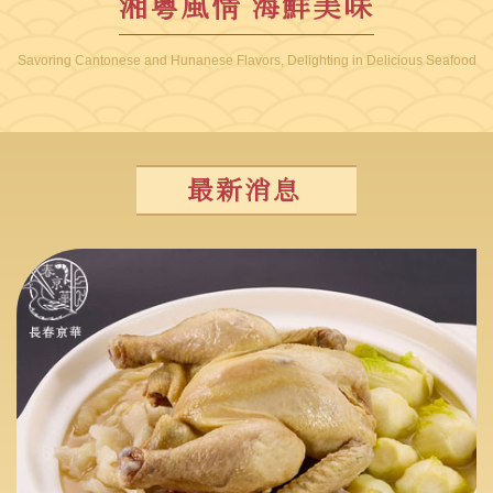
湘粵風情 海鮮美味
Savoring Cantonese and Hunanese Flavors, Delighting in Delicious Seafood
最新消息