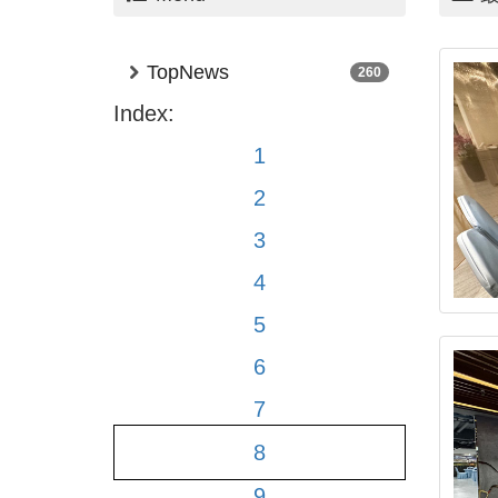
TopNews
260
Index:
1
2
3
4
5
6
7
8
9